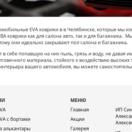
омобильные EVA коврики в в Челябинске, которые мы из
 ЭВА коврики как для салона авто, так и для багажника.
тому они идеально закрывают пол салона и багажника.
в себе попавшую на них пыль, грязь и воду, не давая и
лговечного материала, стойкого к воздействию высоких т
нтерьера вашего автомобиля, вы можете самостоятельно
ИИ
МЕНЮ
EVA
Главная
ИП Си
Алекса
VA c бортами
Акции
Алексе
з алькантары
Галерея
ул.